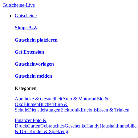
Gutscheine-Live
Gutscheine
Shops A-Z
Gutschein platzieren
Get Extension
Gutscheinvorlagen
Gutschein melden
Kategorien
Apotheke & Gesundheit
Auto & Motorrad
Bio &
Öko
Blumen
Bücher
Büro &
Schule
Dienstleistungen
Elektronik
Erlebnis
Essen & Trinken
Finanzen
Foto &
Druck
Garten
Gebrauchtes
Geschenke
Handy
Haushalt
Immobilie
& DSL
Kinder & Spielzeug