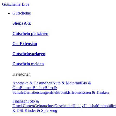
Gutscheine-Live
Gutscheine
Shops A-Z
Gutschein platzieren
Get Extension
Gutscheinvorlagen
Gutschein melden
Kategorien
Apotheke & Gesundheit
Auto & Motorrad
Bio &
Öko
Blumen
Bücher
Büro &
Schule
Dienstleistungen
Elektronik
Erlebnis
Essen & Trinken
Finanzen
Foto &
Druck
Garten
Gebrauchtes
Geschenke
Handy
Haushalt
Immobilie
& DSL
Kinder & Spielzeug