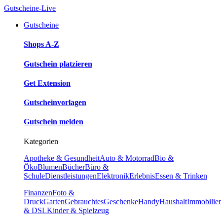
Gutscheine-Live
Gutscheine
Shops A-Z
Gutschein platzieren
Get Extension
Gutscheinvorlagen
Gutschein melden
Kategorien
Apotheke & Gesundheit
Auto & Motorrad
Bio &
Öko
Blumen
Bücher
Büro &
Schule
Dienstleistungen
Elektronik
Erlebnis
Essen & Trinken
Finanzen
Foto &
Druck
Garten
Gebrauchtes
Geschenke
Handy
Haushalt
Immobilie
& DSL
Kinder & Spielzeug