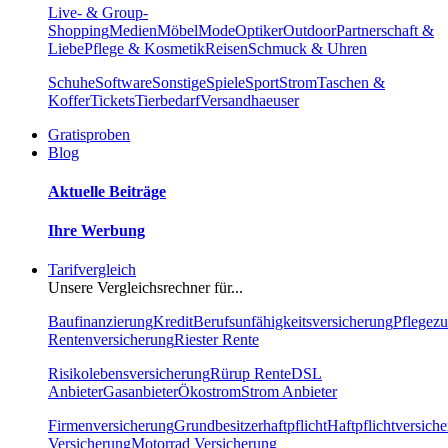
Live- & Group-
Shopping
Medien
Möbel
Mode
Optiker
Outdoor
Partnerschaft &
Liebe
Pflege & Kosmetik
Reisen
Schmuck & Uhren
Schuhe
Software
Sonstige
Spiele
Sport
Strom
Taschen &
Koffer
Tickets
Tierbedarf
Versandhaeuser
Gratisproben
Blog
Aktuelle Beiträge
Ihre Werbung
Tarifvergleich
Unsere Vergleichsrechner für...
Baufinanzierung
Kredit
Berufsunfähigkeitsversicherung
Pflegezu
Rentenversicherung
Riester Rente
Risikolebensversicherung
Rürup Rente
DSL
Anbieter
Gasanbieter
Ökostrom
Strom Anbieter
Firmenversicherung
Grundbesitzerhaftpflicht
Haftpflichtversich
Versicherung
Motorrad Versicherung