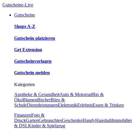
Gutscheine-Live
Gutscheine
Shops A-Z
Gutschein platzieren
Get Extension
Gutscheinvorlagen
Gutschein melden
Kategorien
Apotheke & Gesundheit
Auto & Motorrad
Bio &
Öko
Blumen
Bücher
Büro &
Schule
Dienstleistungen
Elektronik
Erlebnis
Essen & Trinken
Finanzen
Foto &
Druck
Garten
Gebrauchtes
Geschenke
Handy
Haushalt
Immobilie
& DSL
Kinder & Spielzeug