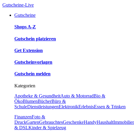
Gutscheine-Live
Gutscheine
Shops A-Z
Gutschein platzieren
Get Extension
Gutscheinvorlagen
Gutschein melden
Kategorien
Apotheke & Gesundheit
Auto & Motorrad
Bio &
Öko
Blumen
Bücher
Büro &
Schule
Dienstleistungen
Elektronik
Erlebnis
Essen & Trinken
Finanzen
Foto &
Druck
Garten
Gebrauchtes
Geschenke
Handy
Haushalt
Immobilie
& DSL
Kinder & Spielzeug