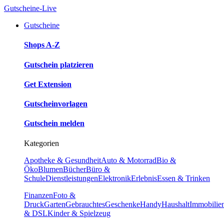
Gutscheine-Live
Gutscheine
Shops A-Z
Gutschein platzieren
Get Extension
Gutscheinvorlagen
Gutschein melden
Kategorien
Apotheke & Gesundheit
Auto & Motorrad
Bio &
Öko
Blumen
Bücher
Büro &
Schule
Dienstleistungen
Elektronik
Erlebnis
Essen & Trinken
Finanzen
Foto &
Druck
Garten
Gebrauchtes
Geschenke
Handy
Haushalt
Immobilie
& DSL
Kinder & Spielzeug