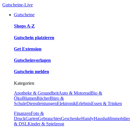
Gutscheine-Live
Gutscheine
Shops A-Z
Gutschein platzieren
Get Extension
Gutscheinvorlagen
Gutschein melden
Kategorien
Apotheke & Gesundheit
Auto & Motorrad
Bio &
Öko
Blumen
Bücher
Büro &
Schule
Dienstleistungen
Elektronik
Erlebnis
Essen & Trinken
Finanzen
Foto &
Druck
Garten
Gebrauchtes
Geschenke
Handy
Haushalt
Immobilie
& DSL
Kinder & Spielzeug