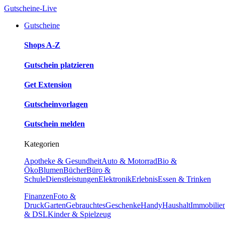
Gutscheine-Live
Gutscheine
Shops A-Z
Gutschein platzieren
Get Extension
Gutscheinvorlagen
Gutschein melden
Kategorien
Apotheke & Gesundheit
Auto & Motorrad
Bio &
Öko
Blumen
Bücher
Büro &
Schule
Dienstleistungen
Elektronik
Erlebnis
Essen & Trinken
Finanzen
Foto &
Druck
Garten
Gebrauchtes
Geschenke
Handy
Haushalt
Immobilie
& DSL
Kinder & Spielzeug