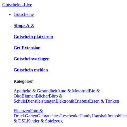
Gutscheine-Live
Gutscheine
Shops A-Z
Gutschein platzieren
Get Extension
Gutscheinvorlagen
Gutschein melden
Kategorien
Apotheke & Gesundheit
Auto & Motorrad
Bio &
Öko
Blumen
Bücher
Büro &
Schule
Dienstleistungen
Elektronik
Erlebnis
Essen & Trinken
Finanzen
Foto &
Druck
Garten
Gebrauchtes
Geschenke
Handy
Haushalt
Immobilie
& DSL
Kinder & Spielzeug