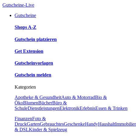
Gutscheine-Live
Gutscheine
Shops A-Z
Gutschein platzieren
Get Extension
Gutscheinvorlagen
Gutschein melden
Kategorien
Apotheke & Gesundheit
Auto & Motorrad
Bio &
Öko
Blumen
Bücher
Büro &
Schule
Dienstleistungen
Elektronik
Erlebnis
Essen & Trinken
Finanzen
Foto &
Druck
Garten
Gebrauchtes
Geschenke
Handy
Haushalt
Immobilie
& DSL
Kinder & Spielzeug