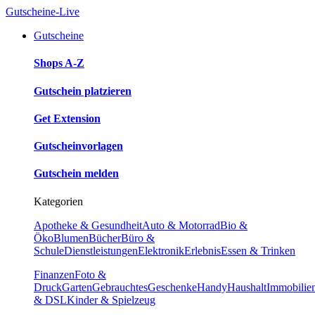
Gutscheine-Live
Gutscheine
Shops A-Z
Gutschein platzieren
Get Extension
Gutscheinvorlagen
Gutschein melden
Kategorien
Apotheke & Gesundheit
Auto & Motorrad
Bio &
Öko
Blumen
Bücher
Büro &
Schule
Dienstleistungen
Elektronik
Erlebnis
Essen & Trinken
Finanzen
Foto &
Druck
Garten
Gebrauchtes
Geschenke
Handy
Haushalt
Immobilie
& DSL
Kinder & Spielzeug