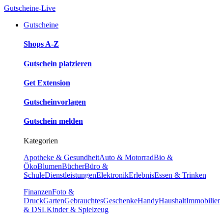
Gutscheine-Live
Gutscheine
Shops A-Z
Gutschein platzieren
Get Extension
Gutscheinvorlagen
Gutschein melden
Kategorien
Apotheke & Gesundheit
Auto & Motorrad
Bio &
Öko
Blumen
Bücher
Büro &
Schule
Dienstleistungen
Elektronik
Erlebnis
Essen & Trinken
Finanzen
Foto &
Druck
Garten
Gebrauchtes
Geschenke
Handy
Haushalt
Immobilie
& DSL
Kinder & Spielzeug