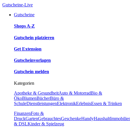
Gutscheine-Live
Gutscheine
Shops A-Z
Gutschein platzieren
Get Extension
Gutscheinvorlagen
Gutschein melden
Kategorien
Apotheke & Gesundheit
Auto & Motorrad
Bio &
Öko
Blumen
Bücher
Büro &
Schule
Dienstleistungen
Elektronik
Erlebnis
Essen & Trinken
Finanzen
Foto &
Druck
Garten
Gebrauchtes
Geschenke
Handy
Haushalt
Immobilie
& DSL
Kinder & Spielzeug