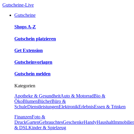
Gutscheine-Live
Gutscheine
Shops A-Z
Gutschein platzieren
Get Extension
Gutscheinvorlagen
Gutschein melden
Kategorien
Apotheke & Gesundheit
Auto & Motorrad
Bio &
Öko
Blumen
Bücher
Büro &
Schule
Dienstleistungen
Elektronik
Erlebnis
Essen & Trinken
Finanzen
Foto &
Druck
Garten
Gebrauchtes
Geschenke
Handy
Haushalt
Immobilie
& DSL
Kinder & Spielzeug