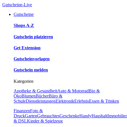
Gutscheine-Live
Gutscheine
Shops A-Z
Gutschein platzieren
Get Extension
Gutscheinvorlagen
Gutschein melden
Kategorien
Apotheke & Gesundheit
Auto & Motorrad
Bio &
Öko
Blumen
Bücher
Büro &
Schule
Dienstleistungen
Elektronik
Erlebnis
Essen & Trinken
Finanzen
Foto &
Druck
Garten
Gebrauchtes
Geschenke
Handy
Haushalt
Immobilie
& DSL
Kinder & Spielzeug