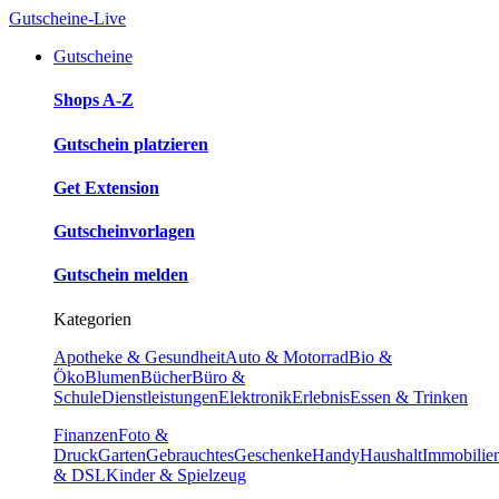
Gutscheine-Live
Gutscheine
Shops A-Z
Gutschein platzieren
Get Extension
Gutscheinvorlagen
Gutschein melden
Kategorien
Apotheke & Gesundheit
Auto & Motorrad
Bio &
Öko
Blumen
Bücher
Büro &
Schule
Dienstleistungen
Elektronik
Erlebnis
Essen & Trinken
Finanzen
Foto &
Druck
Garten
Gebrauchtes
Geschenke
Handy
Haushalt
Immobilie
& DSL
Kinder & Spielzeug