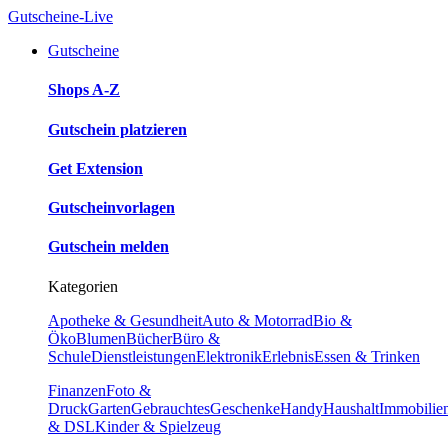
Gutscheine-Live
Gutscheine
Shops A-Z
Gutschein platzieren
Get Extension
Gutscheinvorlagen
Gutschein melden
Kategorien
Apotheke & Gesundheit
Auto & Motorrad
Bio &
Öko
Blumen
Bücher
Büro &
Schule
Dienstleistungen
Elektronik
Erlebnis
Essen & Trinken
Finanzen
Foto &
Druck
Garten
Gebrauchtes
Geschenke
Handy
Haushalt
Immobilie
& DSL
Kinder & Spielzeug