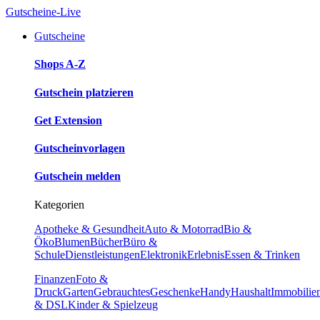
Gutscheine-Live
Gutscheine
Shops A-Z
Gutschein platzieren
Get Extension
Gutscheinvorlagen
Gutschein melden
Kategorien
Apotheke & Gesundheit
Auto & Motorrad
Bio &
Öko
Blumen
Bücher
Büro &
Schule
Dienstleistungen
Elektronik
Erlebnis
Essen & Trinken
Finanzen
Foto &
Druck
Garten
Gebrauchtes
Geschenke
Handy
Haushalt
Immobilie
& DSL
Kinder & Spielzeug