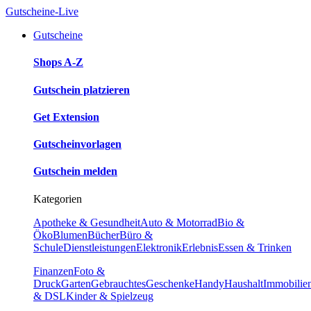
Gutscheine-Live
Gutscheine
Shops A-Z
Gutschein platzieren
Get Extension
Gutscheinvorlagen
Gutschein melden
Kategorien
Apotheke & Gesundheit
Auto & Motorrad
Bio &
Öko
Blumen
Bücher
Büro &
Schule
Dienstleistungen
Elektronik
Erlebnis
Essen & Trinken
Finanzen
Foto &
Druck
Garten
Gebrauchtes
Geschenke
Handy
Haushalt
Immobilie
& DSL
Kinder & Spielzeug