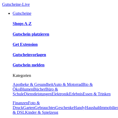
Gutscheine-Live
Gutscheine
Shops A-Z
Gutschein platzieren
Get Extension
Gutscheinvorlagen
Gutschein melden
Kategorien
Apotheke & Gesundheit
Auto & Motorrad
Bio &
Öko
Blumen
Bücher
Büro &
Schule
Dienstleistungen
Elektronik
Erlebnis
Essen & Trinken
Finanzen
Foto &
Druck
Garten
Gebrauchtes
Geschenke
Handy
Haushalt
Immobilie
& DSL
Kinder & Spielzeug