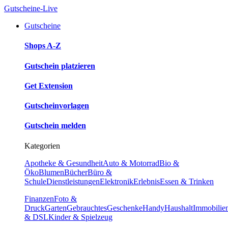
Gutscheine-Live
Gutscheine
Shops A-Z
Gutschein platzieren
Get Extension
Gutscheinvorlagen
Gutschein melden
Kategorien
Apotheke & Gesundheit
Auto & Motorrad
Bio &
Öko
Blumen
Bücher
Büro &
Schule
Dienstleistungen
Elektronik
Erlebnis
Essen & Trinken
Finanzen
Foto &
Druck
Garten
Gebrauchtes
Geschenke
Handy
Haushalt
Immobilie
& DSL
Kinder & Spielzeug