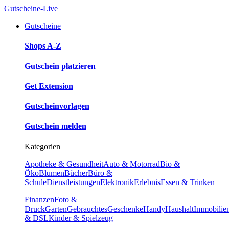
Gutscheine-Live
Gutscheine
Shops A-Z
Gutschein platzieren
Get Extension
Gutscheinvorlagen
Gutschein melden
Kategorien
Apotheke & Gesundheit
Auto & Motorrad
Bio &
Öko
Blumen
Bücher
Büro &
Schule
Dienstleistungen
Elektronik
Erlebnis
Essen & Trinken
Finanzen
Foto &
Druck
Garten
Gebrauchtes
Geschenke
Handy
Haushalt
Immobilie
& DSL
Kinder & Spielzeug