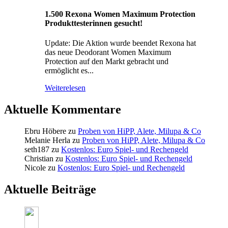
1.500 Rexona Women Maximum Protection
Produkttesterinnen gesucht!
Update: Die Aktion wurde beendet Rexona hat
das neue Deodorant Women Maximum
Protection auf den Markt gebracht und
ermöglicht es...
Weiterelesen
Aktuelle Kommentare
Ebru Höbere
zu
Proben von HiPP, Alete, Milupa & Co
Melanie Herla
zu
Proben von HiPP, Alete, Milupa & Co
seth187
zu
Kostenlos: Euro Spiel- und Rechengeld
Christian
zu
Kostenlos: Euro Spiel- und Rechengeld
Nicole
zu
Kostenlos: Euro Spiel- und Rechengeld
Aktuelle Beiträge