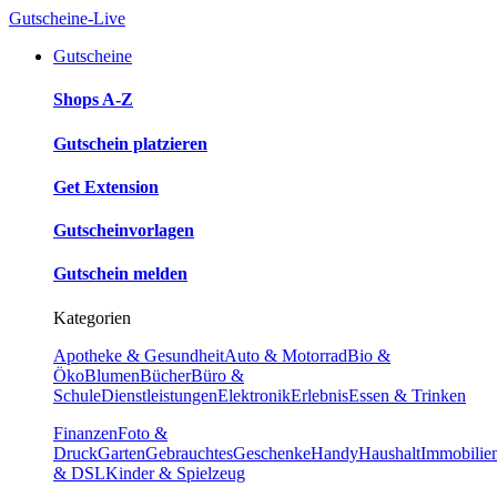
Gutscheine-Live
Gutscheine
Shops A-Z
Gutschein platzieren
Get Extension
Gutscheinvorlagen
Gutschein melden
Kategorien
Apotheke & Gesundheit
Auto & Motorrad
Bio &
Öko
Blumen
Bücher
Büro &
Schule
Dienstleistungen
Elektronik
Erlebnis
Essen & Trinken
Finanzen
Foto &
Druck
Garten
Gebrauchtes
Geschenke
Handy
Haushalt
Immobilie
& DSL
Kinder & Spielzeug